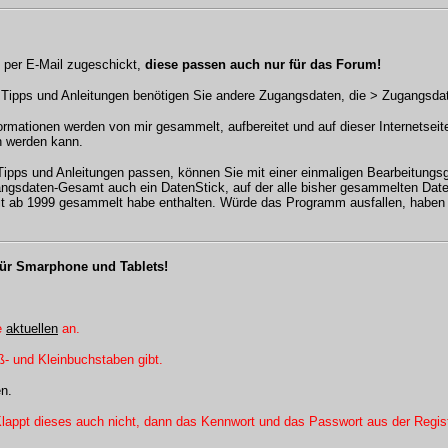
m per E-Mail zugeschickt,
diese passen auch nur für das Forum!
f Tipps und Anleitungen benötigen Sie andere Zugangsdaten, die > Zugangsd
rmationen werden von mir gesammelt, aufbereitet und auf dieser Internetseite 
n werden kann.
Tipps und Anleitungen passen, können Sie mit einer einmaligen Bearbeitung
ngsdaten-Gesamt auch ein DatenStick, auf der alle bisher gesammelten Dateie
Zeit ab 1999 gesammelt habe enthalten. Würde das Programm ausfallen, haben 
 für Smarphone und Tablets!
ie
aktuellen
an.
- und Kleinbuchstaben gibt.
n.
lappt dieses auch nicht, dann das Kennwort und das Passwort aus der Regist