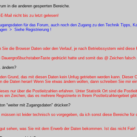
um in die anderen gesperrten Bereiche.
E-Mail nicht bis zu letzt gelesen!
ugangsdaten für das Forum, auch noch den Zugang zu den Technik Tipps, Kau
ragen > Siehe Registrierung !
 Sie die Browser Daten oder den Verlauf, je nach Betriebssystem wird diese 
ie DauergroßbuchstabenTaste gedrückt hatte und somit das @ Zeichen falsch 
. ändern?
den Grund, das mit diesen Daten kein Unfug getrieben werden kann. Dieser Ord
n die Daten heran! Wenn Sie etwas ändern wollen, dann schreiben Sie mir ein
ses nur über die Postleitzahlen erfahren. Unter Statistik Ort sind die Postlei
ses ein Zeichen, das es mehrere Registrierte in Ihrem Postleitzahlengebiet gibt
ton "weiter mit Zugangsdaten" drücken?
müssen ist leider technisch so vorgegeben, da ich sonst diese Bereiche für 
 gut sehen, was Sie mit dem Erwerb der Daten bekommen. Ist das nicht Fair!