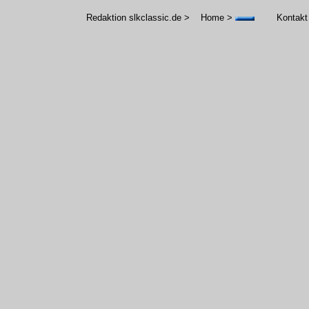
Redaktion slkclassic.de >
----
Home > 
--------
Kontakt